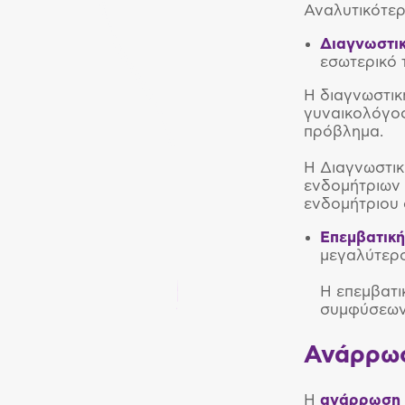
Αναλυτικότε
Διαγνωστι
εσωτερικό 
Η διαγνωστικ
γυναικολόγος
πρόβλημα.
Η Διαγνωστικ
ενδομήτριων 
ενδομήτριου 
Επεμβατικ
μεγαλύτερο
Η επεμβατι
συμφύσεων,
Ανάρρωσ
Η
ανάρρωση