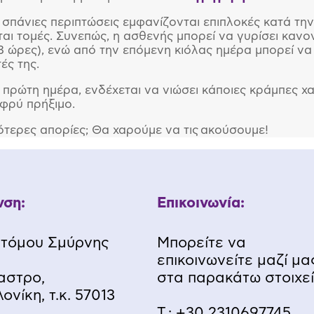
 σπάνιες περιπτώσεις εμφανίζονται επιπλοκές κατά την 
ι τομές. Συνεπώς, η ασθενής μπορεί να γυρίσει κανονι
3 ώρες), ενώ από την επόμενη κιόλας ημέρα μπορεί να 
ές της.
ν πρώτη ημέρα, ενδέχεται να νιώσει κάποιες κράμπες 
φρύ πρήξιμο.
ότερες απορίες; Θα χαρούμε να τις ακούσουμε!
νση:
Επικοινωνία:
τόμου Σμύρνης
Μπορείτε να
επικοινωνείτε μαζί μα
αστρο,
στα παρακάτω στοιχεί
νίκη, τ.κ. 57013
Τ.:
+30 2310697745