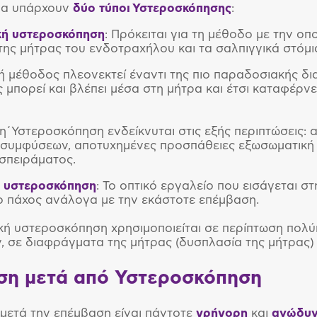
ρα υπάρχουν
δύο τύποι Υστεροσκόπησης
:
κή υστεροσκόπηση
: Πρόκειται για τη μέθοδο με την ο
της μήτρας του ενδοτραχήλου και τα σαλπιγγικά στόμι
ή μέθοδος πλεονεκτεί έναντι της πιο παραδοσιακής δ
 μπορεί και βλέπει μέσα στη μήτρα και έτσι καταφέρνε
η΄Υστεροσκόπηση ενδείκνυται στις εξής περιπτώσεις:
συμφύσεων, αποτυχημένες προσπάθειες εξωσωματική 
σπειράματος.
ή υστεροσκόπηση
: Το οπτικό εργαλείο που εισάγεται σ
 πάχος ανάλογα με την εκάστοτε επέμβαση.
κή υστεροσκόπηση χρησιμοποιείται σε περίπτωση πολύ
 σε διαφράγματα της μήτρας (δυσπλασία της μήτρας) 
η μετά από Υστεροσκόπηση
μετά την επέμβαση είναι πάντοτε
γρήγορη
και
ανώδυ