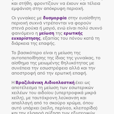
και στήθη. φροντίζουν να έχουν και τέλεια
εμφάνιση στην απόκρυφη περιοχή.
Οι γυναίκες με
δυσμορφία
στην ευαίσθητη
περιοχή συχνά ντρέπονται να φορούν
στενά ρούχα ή μαγιό, ενώ είναι πολύ συχνό
φαινόμενο η
μείωση
της
ερωτικής
ευχαρίστησης
, εξαιτίας του πόνου κατά τη
διάρκεια της επαφής.
Το βασικότερο είναι η μείωση της
αυτοπεποίθησης της ίδιας της γυναίκας, το
αίσθημα της μειωμένης θηλυκότητας με
συνέπεια την εσωστρέφεια αλλά και την
αποστροφή από την ερωτική επαφή.
Η
Βραζιλιάνικη Αιδιοπλαστική
έχει ως
αποτέλεσμα τη μείωση των εσωτερικών
χειλέων του αιδοίου (υπερτροφικά μικρά
χείλη), με ταυτόχρονη λεύκανση και
απαλλαγή από το σκούρο χρώμα, όπου
αυτό υπάρχει (χείλη, περίνεο, κλειτορίδα)
και την ελαφρά αύξηση των εξωτερικών