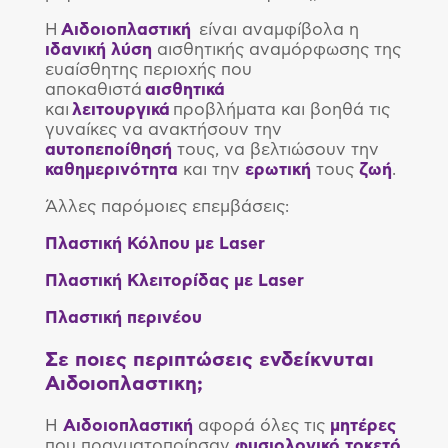
Η
Αιδοιοπλαστική
είναι αναμφίβολα η
ιδανική
λύση
αισθητικής αναμόρφωσης της
ευαίσθητης περιοχής που
αποκαθιστά
αισθητικά
και
λειτουργικά
προβλήματα και βοηθά τις
γυναίκες να ανακτήσουν την
αυτοπεποίθησή
τους, να βελτιώσουν την
καθημερινότητα
και την
ερωτική
τους
ζωή
.
Άλλες παρόμοιες επεμβάσεις:
Πλαστική Κόλπου με Laser
Πλαστική Κλειτορίδας με Laser
Πλαστική περινέου
Σε ποιες περιπτώσεις ενδείκνυται
Αιδοιοπλαστικη;
Η
Αιδοιοπλαστική
αφορά όλες τις
μητέρες
που πραγματοποίησαν
φυσιολογικό
τοκετό