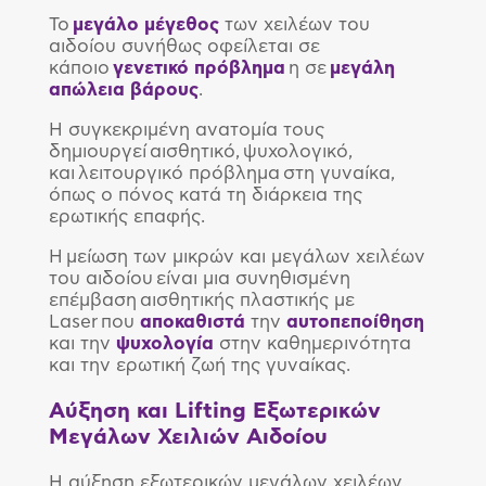
Το
μεγάλο
μέγεθος
των χειλέων του
αιδοίου συνήθως οφείλεται σε
κάποιο
γενετικό
πρόβλημα
η σε
μεγάλη
απώλεια
βάρους
.
Η συγκεκριμένη ανατομία τους
δημιουργεί αισθητικό, ψυχολογικό,
και λειτουργικό πρόβλημα στη γυναίκα,
όπως ο πόνος κατά τη διάρκεια της
ερωτικής επαφής.
Η μείωση των μικρών και μεγάλων χειλέων
του αιδοίου είναι μια συνηθισμένη
επέμβαση αισθητικής πλαστικής με
Laser που
αποκαθιστά
την
αυτοπεποίθηση
και την
ψυχολογία
στην καθημερινότητα
και την ερωτική ζωή της γυναίκας.
Αύξηση και Lifting Εξωτερικών
Μεγάλων Χειλιών Αιδοίου
Η αύξηση εξωτερικών μεγάλων χειλέων