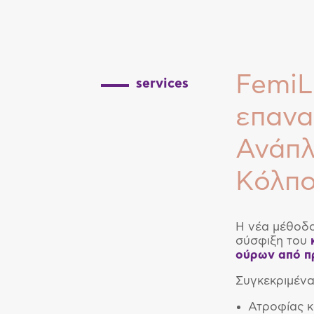
FemiL
services
επανα
Ανάπλ
Κόλπ
Η νέα μέθοδ
σύσφιξη του
ούρων
από
π
Συγκεκριμένα
Ατροφίας κ