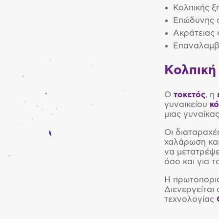
Κολπικής ξ
Επώδυνης 
Ακράτειας
Επαναλαμβ
Κολπική
Ο
τοκετός
, η
γυναικείου
κ
μιας γυναίκας
Οι διαταραχέ
χαλάρωση και
να μετατρέψε
όσο και για 
Η πρωτοπορι
Διενεργείται 
τεχνολογίας