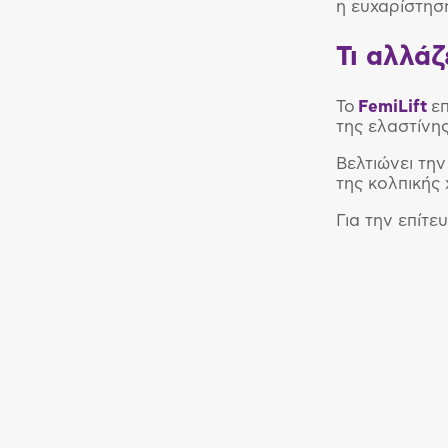
η ευχαρίστησ
Τι αλλάζ
Το
FemiLift
επ
της ελαστίνη
Bελτιώνει τη
της κολπικής
Για την επίτ