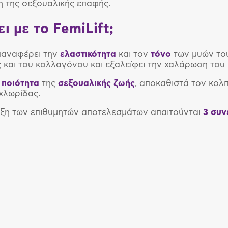
η της σεξουαλικής επαφής.
ει με το
FemiLift
;
αναφέρει την
ελαστικότητα
και τον
τόνο
των μυών το
ς και του κολλαγόνου και εξαλείφει την χαλάρωση του
ν
ποιότητα
της
σεξουαλικής
ζωής
, αποκαθιστά τον κολ
 χλωρίδας.
ευξη των επιθυμητών αποτελεσμάτων απαιτούνται
3 συν