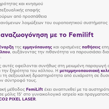
ηρότητας και κνησμού
σεξουαλικής επαφής
 ούρων από προσπάθεια
ανόμενων λοιμώξεων του ουροποιητικού συστήματος
 αναζωογόνηση με το Femilift
έναρξη
της
εμμηνόπαυσης
και ορισμένες
παθήσεις
επη
όλπου
, αυξάνοντας την πιθανότητα να παρουσιάσει δια
.
ς αυτές οφείλονται συνήθως στη μειωμένη παραγωγή 
 την ξηρότητα του κόλπου. Η
μετεμμηνοπαυσιακή
κολ
ι τη σεξουαλική δραστηριότητα από ευχάριστη σε δυσάρ
τον σύντροφό τους.
ακή μέθοδος
FemiLift
έχει αναπτυχθεί με τα αυστηρότ
σε μόλις 15’ στο γυναικολογικό ιατρείο και πραγματοπο
CO2 PIXEL LASER
.