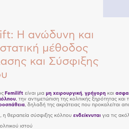
ift: Η ανώδυνη και
στατική μέθοδος
ασης και Σύσφιξης
ου
ος
Femilift
είναι μια
μη χειρουργική
,
γρήγορη
και
ασφα
κόλπου
, την αντιμετώπιση της κολπικής ξηρότητας και 
ροσπάθεια
, δηλαδή της ακράτειας που προκαλείται απ
, η θεραπεία σύσφιξης κόλπου
ενδείκνυται
για τις ακό
ολπικού ιστού