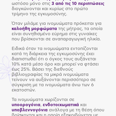
ωστόσο μόνο στις
3 από τις 10 περιπτώσεις
διογκώνονται και κυρίως στο πρώτο
τρίμηνο της εγκυμοσύνης.
Όταν μιλάμε για ινομυώματα πρόκειται για
καλοήθη μορφώματα
της μήτρας, τα οποία
είναι συνηθισμένο εύρημα στις γυναίκες
που βρίσκονται σε αναπαραγωγική ηλικία.
Ειδικά όταν τα ινομυώματα εντοπίζονται
κατά τη διάρκεια της εγκυμοσύνης έχει
διαπιστωθεί ότι ο όγκος τους αυξάνεται
10% κατά μέσο όρο και μπορεί να φτάσει
έως 25%. Βάσει της διεθνούς
βιβλιογραφίας τα μικρά ινομυώματα
τείνουν να αυξάνονται περισσότερο σε
σύγκριση με τα ινομυώματα άνω των 6
εκατοστών.
Τα ινομυώματα χωρίζονται σε
υποορογόνια
,
ενδοτοιχωματικά
και
υποβλεννογόνια
ανάλογα με τη θέση όπου
βρίσκονται και η οποία εξακριβώνεται με