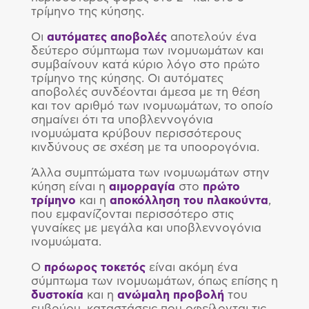
τρίμηνο της κύησης.
Οι
αυτόματες αποβολές
αποτελούν ένα
δεύτερο σύμπτωμα των ινομυωμάτων και
συμβαίνουν κατά κύριο λόγο στο πρώτο
τρίμηνο της κύησης. Οι αυτόματες
αποβολές συνδέονται άμεσα με τη θέση
και τον αριθμό των ινομυωμάτων, το οποίο
σημαίνει ότι τα υποβλεννογόνια
ινομυώματα κρύβουν περισσότερους
κινδύνους σε σχέση με τα υποορογόνια.
Άλλα συμπτώματα των ινομυωμάτων στην
κύηση είναι η
αιμορραγία
στο
πρώτο
τρίμηνο
και η
αποκόλληση του πλακούντα
,
που εμφανίζονται περισσότερο στις
γυναίκες με μεγάλα και υποβλεννογόνια
ινομυώματα.
Ο
πρόωρος τοκετός
είναι ακόμη ένα
σύμπτωμα των ινομυωμάτων, όπως επίσης η
δυστοκία
και η
ανώμαλη προβολή
του
εμβρύου, καταστάσεις που οφείλονται τις