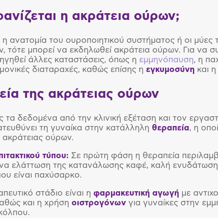
φανίζεται η ακράτεια ούρων;
 η ανατομία του ουροποιητικού συστήματος ή οι μύες
ν, τότε μπορεί να εκδηλωθεί ακράτεια ούρων. Για να σ
ηγηθεί άλλες καταστάσεις, όπως η
εμμηνόπαυση
, η π
μονικές διαταραχές, καθώς επίσης η
εγκυμοσύνη
και 
εία της ακράτειας ούρων
 τα δεδομένα από την κλινική εξέταση και τον εργαστ
ατευθύνει τη γυναίκα στην κατάλληλη
θεραπεία
, η οπ
ς ακράτειας ούρων.
πιτακτικού τύπου:
Σε πρώτη φάση η θεραπεία περιλαμβ
να ελάττωση της κατανάλωσης καφέ, καλή ενυδάτωση 
που είναι παχύσαρκο.
πευτικό στάδιο είναι η
φαρμακευτική αγωγή
με αντιχο
αθώς και η χρήση
οιστρογόνων
για γυναίκες στην εμ
κόλπου.