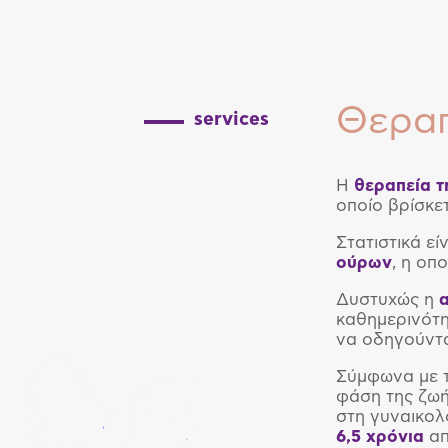
Θεραπ
services
Η
θεραπεία τ
οποίο βρίσκετ
Στατιστικά εί
ούρων
, η οπ
Δυστυχώς η
καθημερινότη
να οδηγούντα
Σύμφωνα με τ
φάση της ζωή
στη γυναικολ
6,5 χρόνια
απ