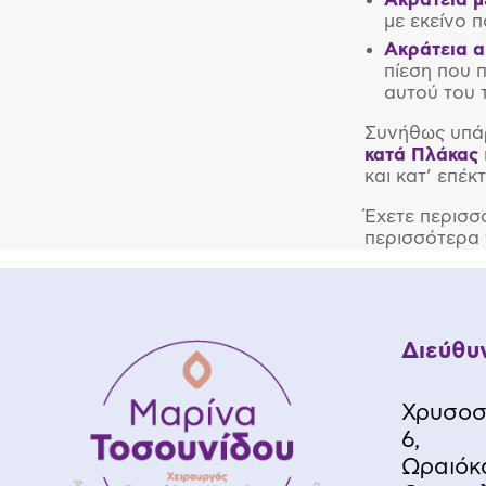
με εκείνο 
Ακράτεια 
πίεση που π
αυτού του 
Συνήθως υπάρ
κατά Πλάκας
και κατ’ επέκ
Έχετε περισσ
περισσότερα γ
Διεύθυ
Χρυσοσ
6,
Ωραιόκ