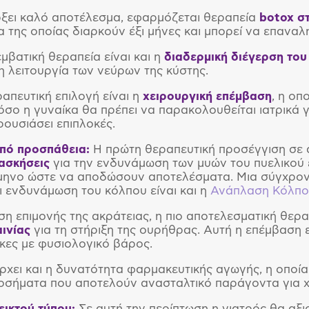
ξει καλό αποτέλεσμα, εφαρμόζεται θεραπεία
botox σ
 της οποίας διαρκούν έξι μήνες και μπορεί να επαναλ
μβατική θεραπεία είναι και η
διαδερμική διέγερση του
 η λειτουργία των νεύρων της κύστης.
ραπευτική επιλογή είναι η
χειρουργική επέμβαση
, η οπ
όσο η γυναίκα θα πρέπει να παρακολουθείται ιατρικά γ
ρουσιάσει επιπλοκές.
πό προσπάθεια:
Η πρώτη θεραπευτική προσέγγιση σε α
ασκήσεις
για την ενδυνάμωση των μυών του πυελικού ε
ίμηνο ώστε να αποδώσουν αποτελέσματα. Μια σύγχρονη
ι ενδυνάμωση του κόλπου είναι και η
Ανάπλαση Κόλπου
ση επιμονής της ακράτειας, η πιο αποτελεσματική θερα
αινίας
για τη στήριξη της ουρήθρας. Αυτή η επέμβαση 
κες με φυσιολογικό βάρος.
ρχει και η δυνατότητα φαρμακευτικής αγωγής, η οποία 
οσήματα που αποτελούν ανασταλτικό παράγοντα για χ
εικτού τύπου:
Σε αυτή την περίπτωση η γιατρός θα αξ