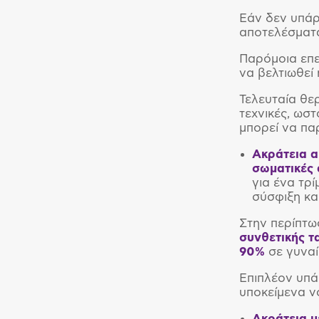
Εάν δεν υπάρ
αποτελέσματα
Παρόμοια επε
να βελτιωθεί
Τελευταία θε
τεχνικές, ωστ
μπορεί να πα
Ακράτεια α
σωματικές 
για ένα τρ
σύσφιξη κα
Στην περίπτω
συνθετικής τ
90%
σε γυναί
Επιπλέον υπά
υποκείμενα ν
Ακράτεια μ