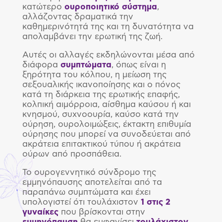
κατώτερο
ουροποιητικό
σύστημα
,
αλλάζοντας δραματικά την
καθημερινότητά της και τη δυνατότητα να
απολαμβάνει την ερωτική της ζωή.
Αυτές οι αλλαγές εκδηλώνονται μέσα από
διάφορα
συμπτώματα
, όπως είναι η
ξηρότητα του κόλπου, η μείωση της
σεξουαλικής ικανοποίησης και ο πόνος
κατά τη διάρκεια της ερωτικής επαφής,
κολπική αιμόρροια, αίσθημα καύσου ή και
κνησμού, συχνοουρία, καύσο κατά την
ούρηση, ουρολοιμώξεις, έκτακτη επιθυμία
ούρησης που μπορεί να συνοδεύεται από
ακράτεια επιτακτικού τύπου ή ακράτεια
ούρων από προσπάθεια.
Το ουρογεννητικό σύνδρομο της
εμμηνόπαυσης αποτελείται από τα
παραπάνω συμπτώματα και έχει
υπολογιστεί ότι τουλάχιστον
1 στις 2
γυναίκες
που βρίσκονται στην
εμμηνόπαυση
θα εμφανίσει
τουλάχιστον