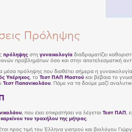
σεις Πρόληψης
ης
πρόληψης
στη
γυναικολογία
διαδραματίζει καθοριστ
θανών προβλημάτων όσο και στην αποτελεσματική αντι
α μέσα πρόληψης που διαθέτει σήμερα η γυναικολογία
ός Υπέρηχος
, το
Τεστ ΠΑΠ Μαστού
και βέβαια το γνωσ
ου
Τεστ Παπανικολάου
. Πάμε να τα δούμε μαζί αναλυτι
Π
νικολάου
, που έχει επικρατήσει να λέγεται
Τεστ ΠΑΠ
, 
υ
καρκίνου του τραχήλου της μήτρας
.
τσι προς τιμή του Έλληνα γιατρού και βιολόγου Γιώρ