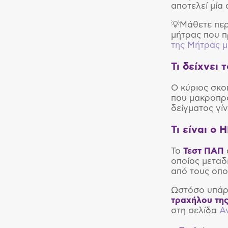
αποτελεί μία 
💡Μάθετε περ
μήτρας που π
της Μήτρας μ
Τι δείχνει 
Ο κύριος σκ
που μακροπρό
δείγματος γί
Τι είναι ο
Το
Τεστ ΠΑΠ
οποίος μεταδ
από τους οπο
Ωστόσο υπάρχ
τραχήλου της
στη σελίδα
Α