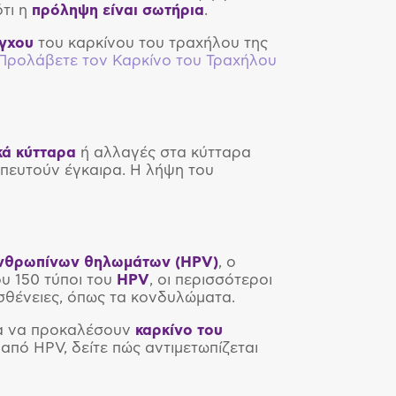
ότι η
πρόληψη είναι σωτήρια
.
γχου
του καρκίνου του τραχήλου της
Προλάβετε τον Καρκίνο του Τραχήλου
κά κύτταρα
ή αλλαγές στα κύτταρα
πευτούν έγκαιρα. Η λήψη του
ανθρωπίνων θηλωμάτων (HPV)
, ο
υ 150 τύποι του
HPV
, οι περισσότεροι
σθένειες, όπως τα κονδυλώματα.
α να προκαλέσουν
καρκίνο του
από HPV, δείτε πώς αντιμετωπίζεται