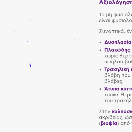
Αξιολόγηση
Το μη φυσιολ
είναι φυσιολ
Συνοπτικά, έ
Δυσπλασία
Πλακώδης ε
χωρίς θερα
υψηλού βα
Τραχηλική 
βλάβη που 
βλάβες.
Άτυπα κύτ
τοπική θερ
του τραχήλ
Στην
κολποσ
ακρίβειας, ώ
(
βιοψία
) από