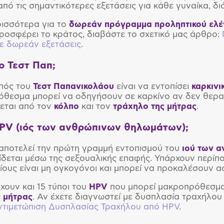
από τις σημαντικότερες εξετάσεις για κάθε γυναίκα, δι
ισσότερα για το
δωρεάν πρόγραμμα προληπτικού ελέ
ροσφέρει το κράτος, διαβάστε το σχετικό μας άρθρο:
ε δωρεάν εξετάσεις
.
το Τεστ Παπ;
οπός του
Τεστ Παπανικολάου
είναι να εντοπίσει
καρκινι
θεσμα μπορεί να οδηγήσουν σε καρκίνο αν δεν θερα
νεται από τον
κόλπο
και τον
τράχηλο της μήτρας
.
 HPV (ιός των ανθρώπινων θηλωμάτων);
αποτελεί την πρώτη γραμμή εντοπισμού του
ιού των 
ίδεται μέσω της σεξουαλικής επαφής. Υπάρχουν περίπο
ίους είναι μη ογκογόνοι και μπορεί να προκαλέσουν α
ουν και 15 τύποι του
HPV
που μπορεί μακροπρόθεσμ
 μήτρας
. Αν έχετε διαγνωστεί με δυσπλασία τραχήλου 
ντιμετώπιση Δυσπλασίας Τραχήλου από HPV
.