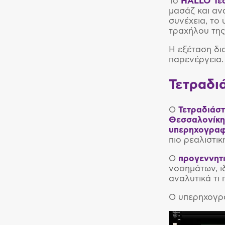
Το
HALLO Τε
μασάζ και αν
συνέχεια, το
τραχήλου της
Η εξέταση δι
παρενέργεια.
Τετραδι
Ο
Τετραδιάστ
Θεσσαλονίκη
υπερηχογραφ
πιο ρεαλιστικ
Ο
προγεννητι
νοσημάτων, ι
αναλυτικά τι 
Ο υπερηχογρα