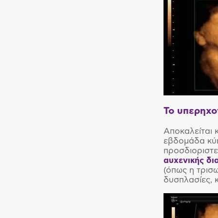
Το υπερηχο
Αποκαλείται 
εβδομάδα κύη
προσδιοριστε
αυχενικής δι
(όπως η τρισω
δυσπλασίες, 