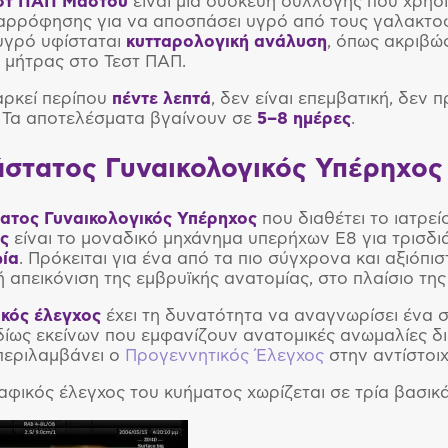
στ ΠΑΠ Μαστού
είναι μια συσκευή συλλογής που χρησ
αρρόφησης για να αποσπάσει υγρό από τους γαλακτο
 υγρό υφίσταται
κυτταρολογική ανάλυση
, όπως ακριβώς
 μήτρας στο Τεστ ΠΑΠ.
αρκεί περίπου
πέντε λεπτά
, δεν είναι επεμβατική, δεν 
 Τα αποτελέσματα βγαίνουν σε
5–8 ημέρες
.
άστατος Γυναικολογικός Υπέρηχος
ατος Γυναικολογικός Υπέρηχος
που διαθέτει το ιατρε
ς
είναι το μοναδικό μηχάνημα υπερήχων Ε8 για τρισδι
ία
. Πρόκειται για ένα από τα πιο σύγχρονα και αξιόπι
ή απεικόνιση της εμβρυϊκής ανατομίας, στο πλαίσιο της
κός έλεγχος
έχει τη δυνατότητα να αναγνωρίσει ένα 
δίως εκείνων που εμφανίζουν ανατομικές ανωμαλίες δ
περιλαμβάνει ο
Προγεννητικός Έλεγχος
στην αντίστοιχ
φικός έλεγχος του κυήματος χωρίζεται σε τρία βασι