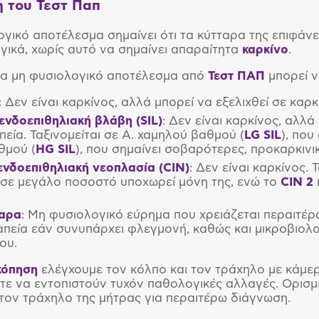
 του Τεστ Παπ
ογικό αποτέλεσμα σημαίνει ότι τα κύτταρα της επιφάν
ογικά, χωρίς αυτό να σημαίνει απαραίτητα
καρκίνο
.
να μη φυσιολογικό αποτέλεσμα από
Τεστ ΠΑΠ
μπορεί ν
: Δεν είναι καρκίνος, αλλά μπορεί να εξελιχθεί σε καρ
νδοεπιθηλιακή βλάβη (SIL)
: Δεν είναι καρκίνος, αλλ
πεία. Ταξινομείται σε Α. χαμηλού βαθμού (
LG SIL
), που
θμού (
HG SIL
), που σημαίνει σοβαρότερες, προκαρκινι
ενδοεπιθηλιακή νεοπλασία (CIN)
: Δεν είναι καρκίνος. 
σε μεγάλο ποσοστό υποχωρεί μόνη της, ενώ το
CIN 2
ταρα
: Μη φυσιολογικό εύρημα που χρειάζεται περαιτέ
απεία εάν συνυπάρχει φλεγμονή, καθώς και μικροβιολ
ου.
κόπηση
ελέγχουμε τον κόλπο και τον τράχηλο με κάμε
στε να εντοπιστούν τυχόν παθολογικές αλλαγές. Ορισμ
 τον τράχηλο της μήτρας για περαιτέρω διάγνωση.